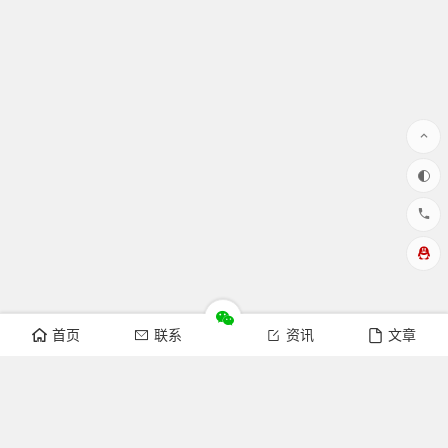
首页
联系
资讯
文章