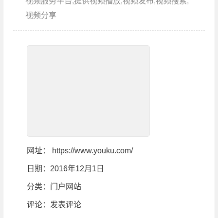
视频服务平台,提供视频播放,视频发布,视频搜索,
视频分享
网址：
https://www.youku.com/
日期：2016年12月1日
分类：
门户网站
评论：
发表评论