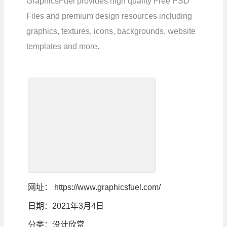
GraphicsFuel provides high quality Free PSD
Files and premium design resources including
graphics, textures, icons, backgrounds, website
templates and more.
网址：
https://www.graphicsfuel.com/
日期：2021年3月4日
分类：
设计欣赏