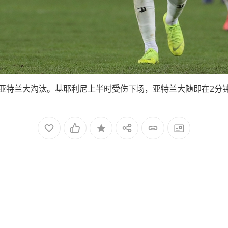
3被亚特兰大淘汰。基耶利尼上半时受伤下场，亚特兰大随即在2