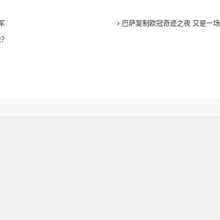
军
巴萨复制欧冠奇迹之夜 又是一
战？