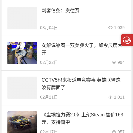
刺客信条：奥德赛
03月04日
1,039
女解说靠着一双美腿火了，如今尺度大
开
02月22日
994
CCTV5也来报道电竞赛事 英雄联盟这
波有牌面了
02月21日
1,011
《尘埃拉力赛2.0》上架Steam 售价163
元、支持简中
02月17日
957