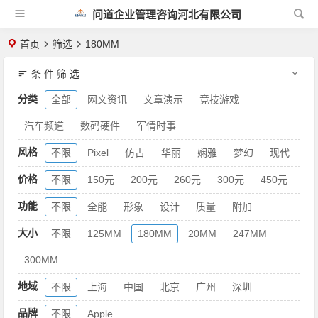
问道企业管理咨询河北有限公司
首页
筛选
180MM
条 件 筛 选
分类
全部
网文资讯
文章演示
竞技游戏
汽车频道
数码硬件
军情时事
风格
不限
Pixel
仿古
华丽
娴雅
梦幻
现代
价格
不限
150元
200元
260元
300元
450元
功能
不限
全能
形象
设计
质量
附加
大小
不限
125MM
180MM
20MM
247MM
300MM
地域
不限
上海
中国
北京
广州
深圳
品牌
不限
Apple