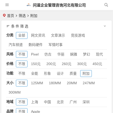
问道企业管理咨询河北有限公司
首页
筛选
附加
条 件 筛 选
分类
全部
网文资讯
文章演示
竞技游戏
汽车频道
数码硬件
军情时事
风格
不限
Pixel
仿古
华丽
娴雅
梦幻
现代
价格
不限
150元
200元
260元
300元
450元
功能
不限
全能
形象
设计
质量
附加
大小
不限
125MM
180MM
20MM
247MM
300MM
地域
不限
上海
中国
北京
广州
深圳
品牌
不限
Apple