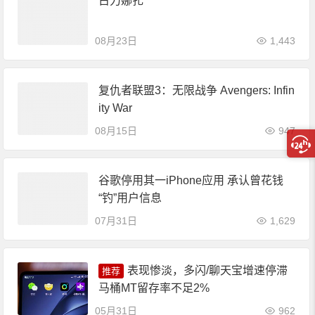
古力娜扎
08月23日
1,443
复仇者联盟3：无限战争 Avengers: Infin
ity War
08月15日
947
谷歌停用其一iPhone应用 承认曾花钱
“钓”用户信息
07月31日
1,629
表现惨淡，多闪/聊天宝增速停滞
推荐
马桶MT留存率不足2%
05月31日
962