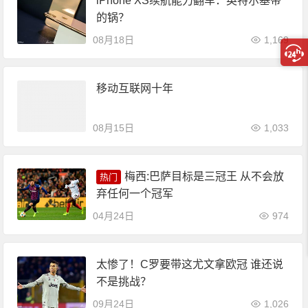
iPhone XS续航能力翻车：英特尔基带
的锅？
08月18日
1,169
移动互联网十年
08月15日
1,033
梅西:巴萨目标是三冠王 从不会放
热门
弃任何一个冠军
04月24日
974
太惨了！C罗要带这尤文拿欧冠 谁还说
不是挑战？
09月24日
1,026