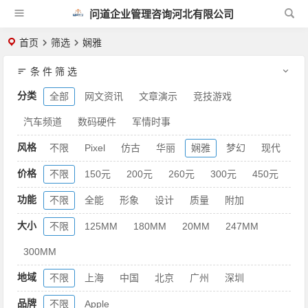
问道企业管理咨询河北有限公司
首页
筛选
娴雅
条 件 筛 选
分类
全部
网文资讯
文章演示
竞技游戏
汽车频道
数码硬件
军情时事
风格
不限
Pixel
仿古
华丽
娴雅
梦幻
现代
价格
不限
150元
200元
260元
300元
450元
功能
不限
全能
形象
设计
质量
附加
大小
不限
125MM
180MM
20MM
247MM
300MM
地域
不限
上海
中国
北京
广州
深圳
品牌
不限
Apple