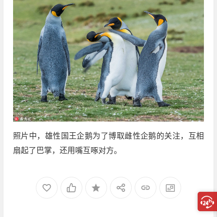
照片中，雄性国王企鹅为了博取雌性企鹅的关注，互相
扇起了巴掌，还用嘴互啄对方。