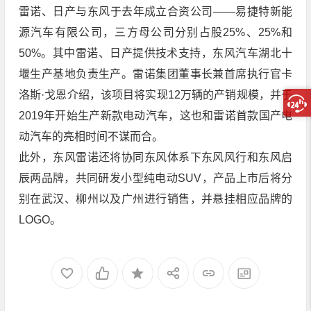
雷诺、日产与东风于去年成立合资公司——易捷特新能
源汽车有限公司，三方母公司分别占股25%、25%和
50%。其中雷诺、日产提供技术支持，东风汽车湖北十
堰生产基地负责生产。雷诺集团董事长兼首席执行官卡
洛斯·戈恩介绍，该项目将实现12万辆的产销规模，并于
2019年开始生产新款电动汽车，这也和雷诺首款国产电
动汽车的亮相时间不谋而合。
此外，东风雷诺还将协同东风体系下东风风行和东风启
辰两品牌，共同研发小型纯电动SUV，产品上市后将分
别在武汉、柳州以及广州进行销售，并悬挂相应品牌的
LOGO。