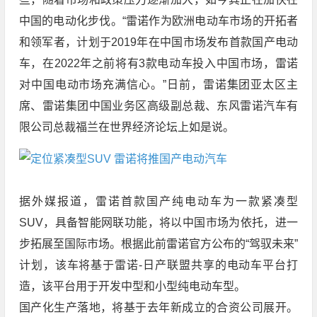
中国的电动化步伐。“雷诺作为欧洲电动车市场的开拓者
和领军者，计划于2019年在中国市场发布首款国产电动
车，在2022年之前将有3款电动车投入中国市场，雷诺
对中国电动市场充满信心。”日前，雷诺集团亚太区主
席、雷诺集团中国业务区高级副总裁、东风雷诺汽车有
限公司总裁福兰在世界经济论坛上如是说。
据外媒报道，雷诺首款国产纯电动车为一款紧凑型
SUV，具备智能网联功能，将以中国市场为依托，进一
步拓展至国际市场。根据此前雷诺官方公布的“驾驭未来”
计划，该车将基于雷诺-日产联盟共享的电动车平台打
造，该平台用于开发中型和小型纯电动车型。
国产化生产落地，将基于去年新成立的合资公司展开。