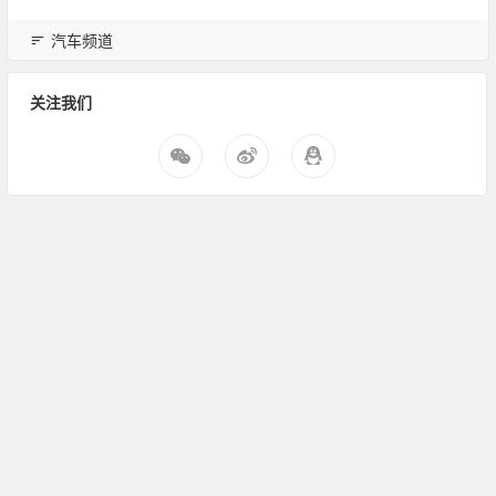
汽车频道
关注我们